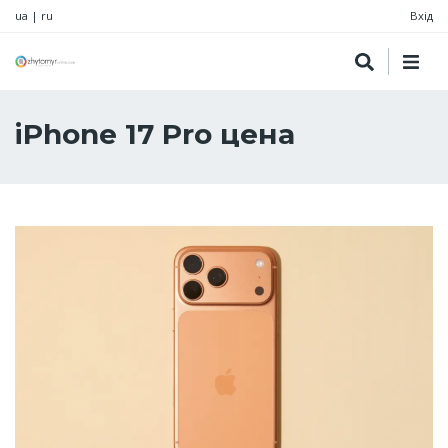
ua
|
ru
Вхід
iPhone 17 Pro цена