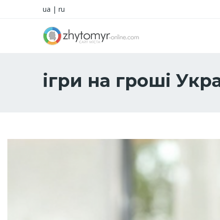
ua
|
ru
ігри на гроші Укр