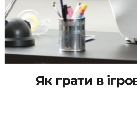
Як грати в ігро