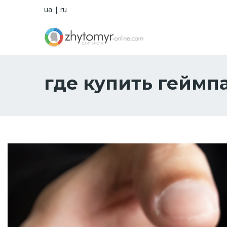
ua
|
ru
где купить геймп