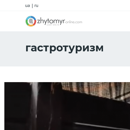
ua
|
ru
гастротуризм