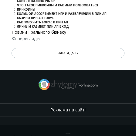
БОНУС В КАЗИНО PIN UP
ЧТО ТАКОЕ ПИНКОИНЫ И КАК ИМИ ПОЛЬЗОВАТЬСЯ
ПИНКОИНЫ
БОЛЬШОЙ АССОРТИМЕНТ ИГР И РАЗВЛЕЧЕНИЙ В ПИН АП
КАЗИНО ПИН АП БОНУС
КАК ПОЛУЧИТЬ БОНУС В ПИН АП
ЛИЧНЫЙ КАБИНЕТ ПИН АП ВХОД
Новини Грального бізнесу
85 переглядів
ЧИТАТИ ДАЛІ
Реклама на сайті
.
,
.
,
.