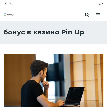
ua
|
ru
Вхід
бонус в казино Pin Up