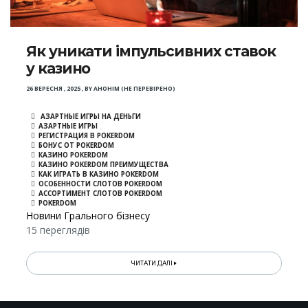
Як уникати імпульсивних ставок
у казино
26 ВЕРЕСНЯ , 2025
,
BY
АНОНІМ (НЕ ПЕРЕВІРЕНО)
АЗАРТНЫЕ ИГРЫ НА ДЕНЬГИ
АЗАРТНЫЕ ИГРЫ
РЕГИСТРАЦИЯ В POKERDOM
БОНУС ОТ POKERDOM
КАЗИНО POKERDOM
КАЗИНО POKERDOM ПРЕИМУЩЕСТВА
КАК ИГРАТЬ В КАЗИНО POKERDOM
ОСОБЕННОСТИ СЛОТОВ POKERDOM
АССОРТИМЕНТ СЛОТОВ POKERDOM
POKERDOM
Новини Грального бізнесу
15 переглядів
ЧИТАТИ ДАЛІ