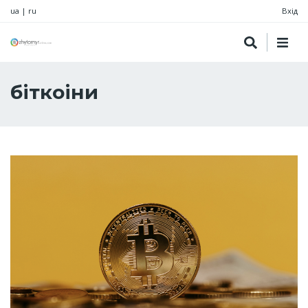
ua
|
ru
Вхід
біткоіни