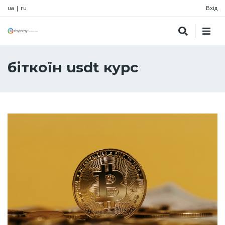
ua
|
ru
Вхід
біткоїн usdt курс