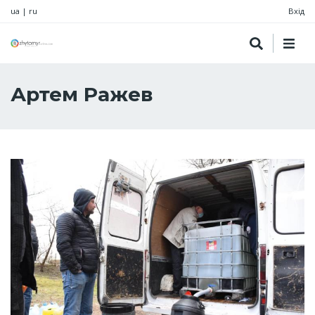
ua
|
ru
Вхід
Артем Ражев