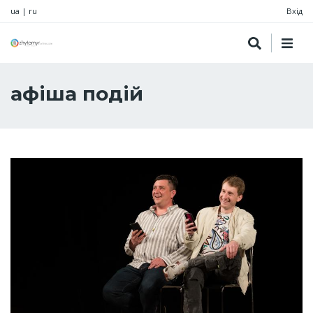
ua
|
ru
Вхід
афіша подій