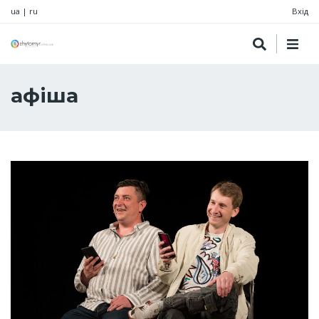
ua
|
ru
Вхід
афіша