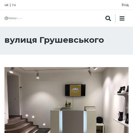
ua
|
ru
Вхід
вулиця Грушевського