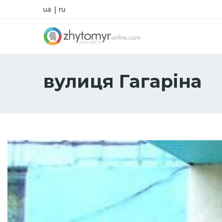
ua
|
ru
вулиця Гагаріна