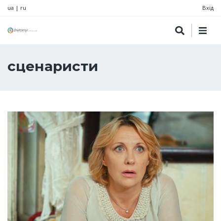
ua
|
ru
Вхід
сценаристи