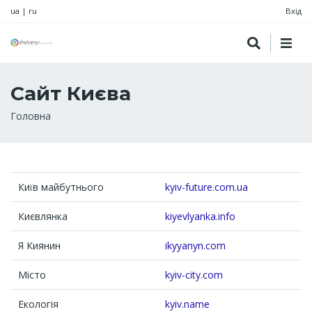
ua
|
ru
Вхід
Сайт Києва
Рядок
Головна
навіґації
Київ майбутнього
kyiv-future.com.ua
Києвлянка
kiyevlyanka.info
Я Киянин
ikyyanyn.com
Місто
kyiv-city.com
Екологія
kyiv.name