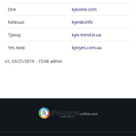
One
kyivone.com
Київські
kyivski.info
Тренд
kyiv-trend.in.ua
Yes Київ
kyivyes.com.ua
чт, 03/21/2019 - 15:08
admin