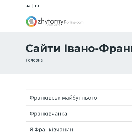
ua
|
ru
Сайти Івано-Фран
Рядок
Головна
навіґації
Франківськ майбутнього
Франківчанка
Я Франківчанин