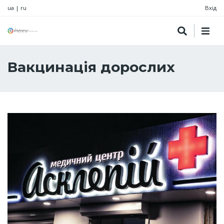
ua
|
ru
Вхід
Вакцинація дорослих