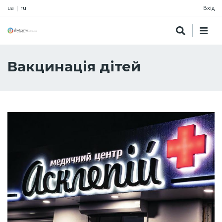
ua
|
ru
Вхід
Вакцинація дітей