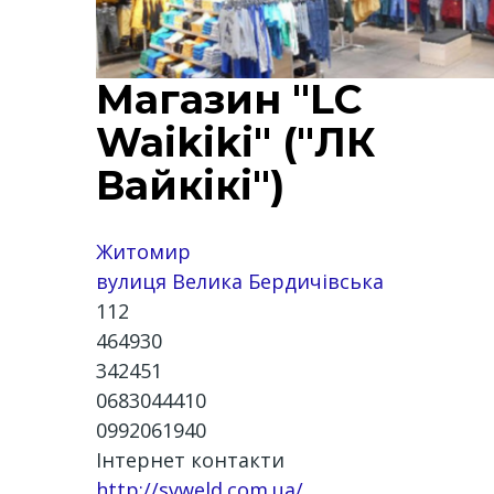
Магазин "LC
Waikiki" ("ЛК
Вайкікі")
Житомир
вулиця Велика Бердичівська
112
464930
342451
0683044410
0992061940
Інтернет контакти
http://svweld.com.ua/