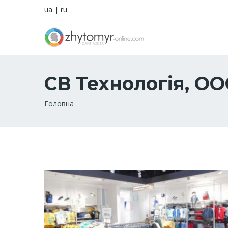
ua
|
ru
СВ Технологія, О
Рядок
Головна
навіґації