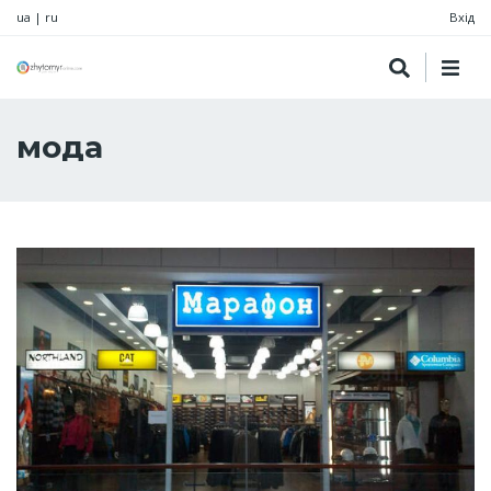
ua
|
ru
Вхід
мода