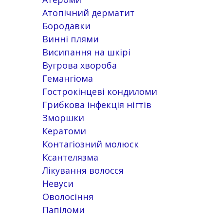
Атопічний дерматит
Бородавки
Винні плями
Висипання на шкірі
Вугрова хвороба
Гемангіома
Гострокінцеві кондиломи
Грибкова інфекція нігтів
Зморшки
Кератоми
Контагіозний молюск
Ксантелязма
Лікування волосся
Невуси
Оволосіння
Папіломи