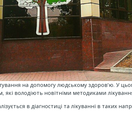
гування на допомогу людському здоров'ю. У ць
м, які володіють новітніми методиками лікуванн
лізується в діагностиці та лікуванні в таких на