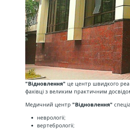
"Відновлення"
це центр швидкого реа
фахівці з великим практичним досвідо
Медичний центр
"Відновлення"
спеціа
неврології;
вертебрології;