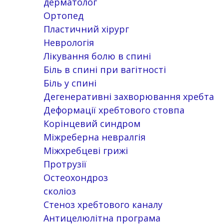
дерматолог
Ортопед
Пластичний хірург
Неврологія
Лікування болю в спині
Біль в спині при вагітності
Біль у спині
Дегенеративні захворювання хребта
Деформації хребтового стовпа
Корінцевий синдром
Міжреберна невралгія
Міжхребцеві грижі
Протрузії
Остеохондроз
сколіоз
Стеноз хребтового каналу
Антицелюлітна програма