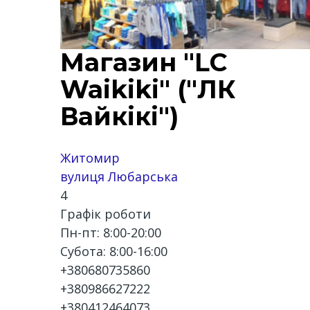
Магазин "LC
Waikiki" ("ЛК
Вайкікі")
Житомир
вулиця Любарська
4
Графік роботи
Пн-пт: 8:00-20:00
Субота: 8:00-16:00
+380680735860
+380986627222
+380412464073