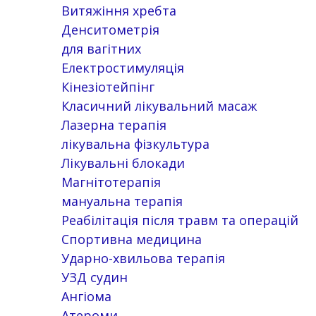
Витяжіння хребта
Денситометрія
для вагітних
Електростимуляція
Кінезіотейпінг
Класичний лікувальний масаж
Лазерна терапія
лікувальна фізкультура
Лікувальні блокади
Магнітотерапія
мануальна терапія
Реабілітація після травм та операцій
Спортивна медицина
Ударно-хвильова терапія
УЗД судин
Ангіома
Атероми