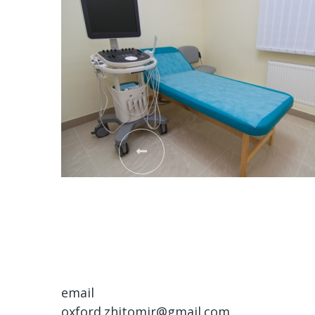
email
oxford.zhitomir@gmail.com