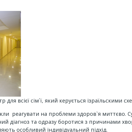
р для всієї сім`ї, який керується ізраїльскими сх
викли реагувати на проблеми здоров`я миттєво. 
ний діагноз та одразу боротися з причинами хво
яють особливий індивідуальний підхід.