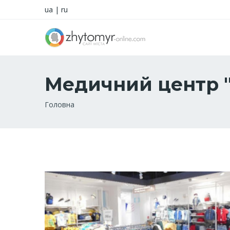
ua
|
ru
Медичний центр "
Рядок
Головна
навіґації