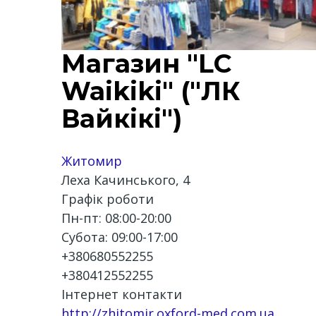
Магазин "LC
Waikiki" ("ЛК
Вайкікі")
Житомир
Леха Качинського, 4
Графік роботи
Пн-пт: 08:00-20:00
Субота: 09:00-17:00
+380680552255
+380412552255
Інтернет контакти
http://zhitomir.oxford-med.com.ua