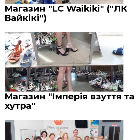
Магазин "LC Waikiki" ("ЛК
Вайкікі")
Магазин "Імперія взуття та
хутра"