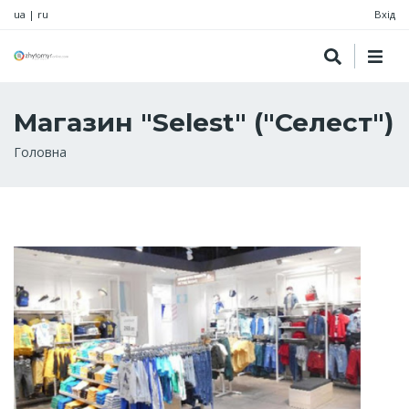
ua
|
ru
Вхід
Магазин "Selest" ("Селест")
Рядок
Головна
навіґації