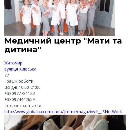
Медичний центр "Мати та
дитина"
Житомир
вулиця Київська
77
Графік роботи
Всі дні: 10:00-21:00
+380977781123
+380974442659
Інтернет контакти
http://www.globalua.com.ua/ru/jitomir/magaziny#__JSNotWork