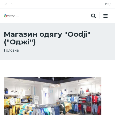
ua
|
ru
Вхід
Магазин одягу "Oodji"
("Оджі")
Рядок
Головна
навіґації