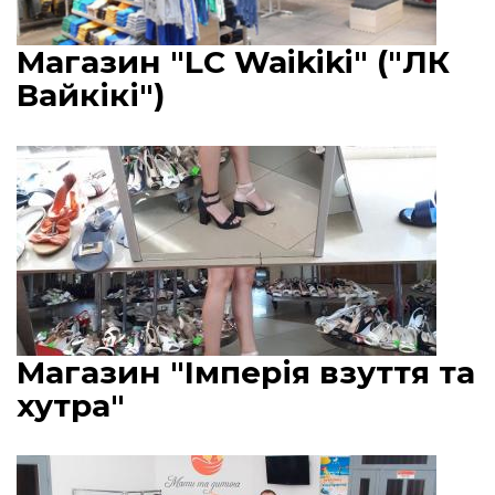
Магазин "LC Waikiki" ("ЛК
Вайкікі")
Магазин "Імперія взуття та
хутра"