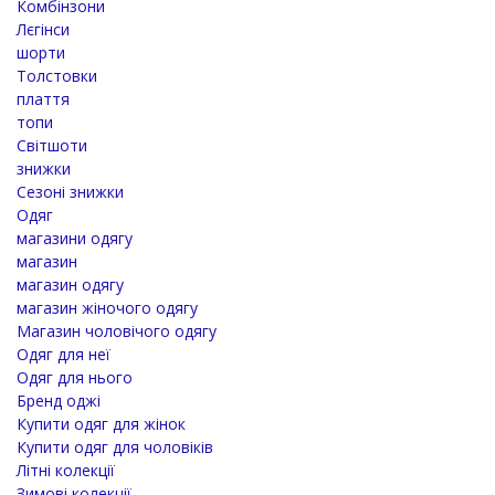
Комбінзони
Лєгінси
шорти
Толстовки
плаття
топи
Світшоти
знижки
Сезоні знижки
Одяг
магазини одягу
магазин
магазин одягу
магазин жіночого одягу
Магазин чоловічого одягу
Одяг для неї
Одяг для нього
Бренд оджі
Купити одяг для жінок
Купити одяг для чоловіків
Літні колекції
Зимові колекції