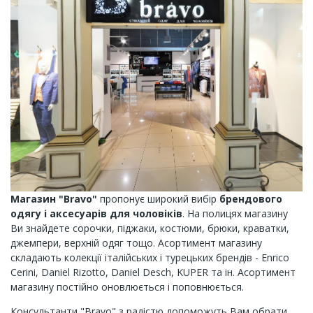
Maгазин "Bravo"
пропонує широкий вибір
брендового
одягу і аксесуарів для чоловіків
. На полицях магазину
Ви знайдете сорочки, піджаки, костюми, брюки, краватки,
джемпери, верхній одяг тощо. Асортимент магазину
складають колекції італійських і турецьких брендів - Enrico
Cerini, Daniel Rizotto, Daniel Desch, KUPER та ін. Асортимент
магазину постійно оновлюється і поповнюється.
Консультанти "Bravo" з радістю допоможуть Вам обрати