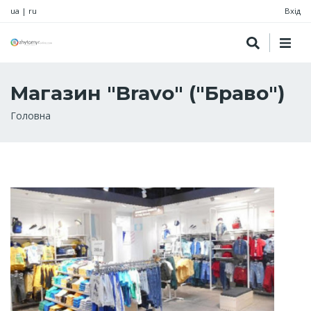
ua
|
ru
Вхід
Maгазин "Bravo" ("Браво")
Рядок
Головна
навіґації