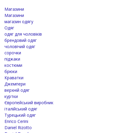
Магазини
Магазини
магазин одягу
Одяг
одяг для чоловіків
брендовий одяг
чоловічий одяг
сорочки
піджаки
костюми
брюки
Краватки
Джемпери
верхній одяг
куртки
Європейський виробник
італійський одяг
Турецький одяг
Enrico Cerini
Daniel Rizotto