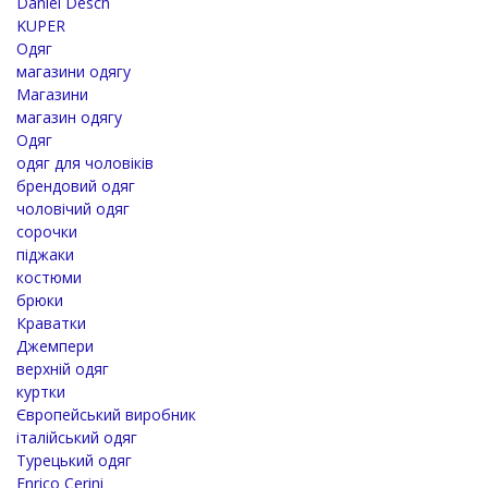
Daniel Desch
KUPER
Одяг
магазини одягу
Магазини
магазин одягу
Одяг
одяг для чоловіків
брендовий одяг
чоловічий одяг
сорочки
піджаки
костюми
брюки
Краватки
Джемпери
верхній одяг
куртки
Європейський виробник
італійський одяг
Турецький одяг
Enrico Cerini