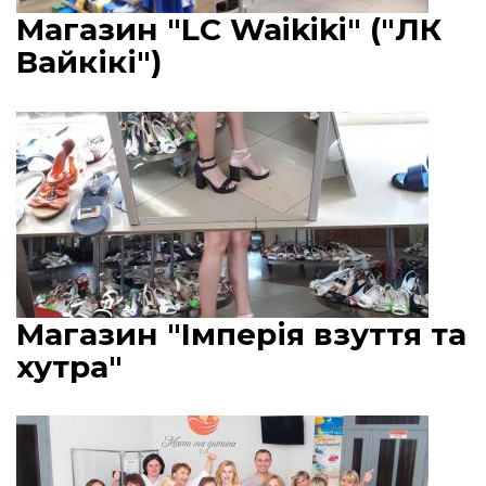
Магазин "LC Waikiki" ("ЛК
Вайкікі")
Магазин "Імперія взуття та
хутра"