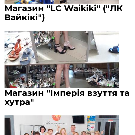
Магазин "LC Waikiki" ("ЛК
Вайкікі")
Магазин "Імперія взуття та
хутра"