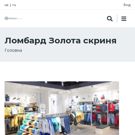
ua
|
ru
Вхід
Ломбард Золота скриня
Рядок
Головна
навіґації