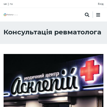
ua
|
ru
Вхід
Консультація ревматолога