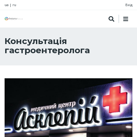
ua
|
ru
Вхід
Консультація
гастроентеролога