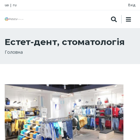
ua
|
ru
Вхід
Естет-дент, стоматологія
Рядок
Головна
навіґації