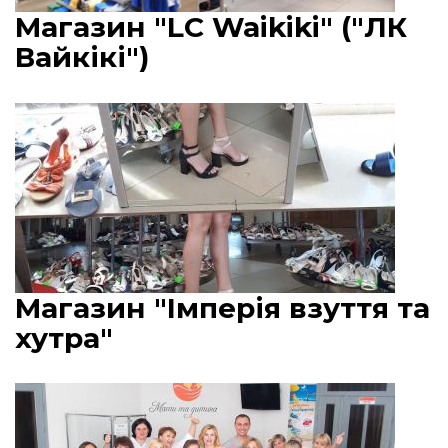
Магазин "LC Waikiki" ("ЛК
Вайкікі")
Магазин "Імперія взуття та
хутра"