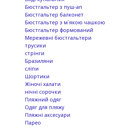
Бюстгальтер з пуш-ап
Бюстгальтер балконет
Бюстгальтер з м`якою чашкою
Бюстгальтер формований
Мережевні бюстгальтери
трусики
стрінги
Бразиляни
сліпи
Шортики
Жіночі халати
нічні сорочки
Пляжний одяг
Одяг для пляжу
Пляжні аксесуари
Парео