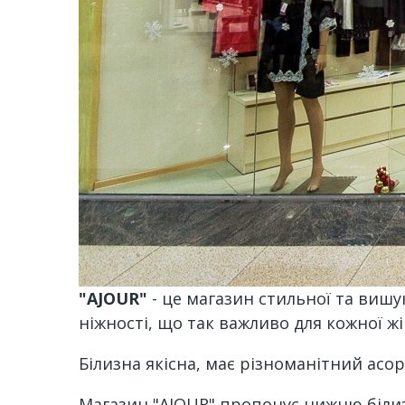
"AJOUR"
- це магазин стильної та вишук
ніжності, що так важливо для кожної жі
Білизна якісна, має різноманітний асо
Магазин "AJOUR" пропонує нижню білизн