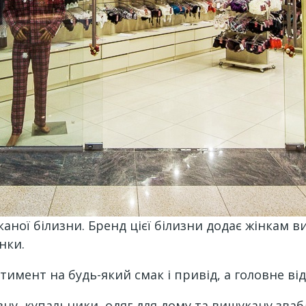
аної білизни. Бренд цієї білизни додає жінкам в
нки.
ртимент на будь-який смак і привід, а головне в
у, купальники, одяг для дому та вишукану звабл