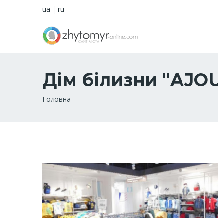
ua
|
ru
Дім білизни "AJO
Рядок
Головна
навіґації