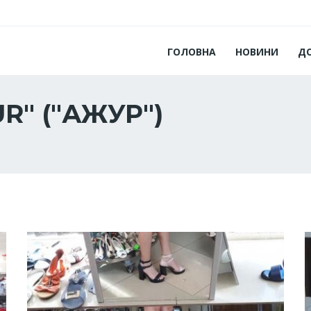
ГОЛОВНА
НОВИНИ
Д
UR" ("АЖУР")