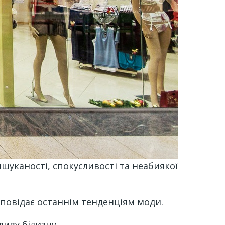
ишуканості, спокусливості та неабиякої
ідповідає останнім тенденціям моди.
иву білизну.