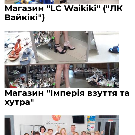
Магазин "LC Waikiki" ("ЛК
Вайкікі")
Магазин "Імперія взуття та
хутра"