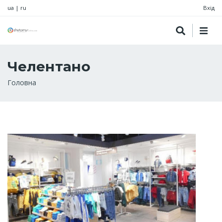
ua
|
ru
Вхід
Челентано
Рядок
Головна
навіґації