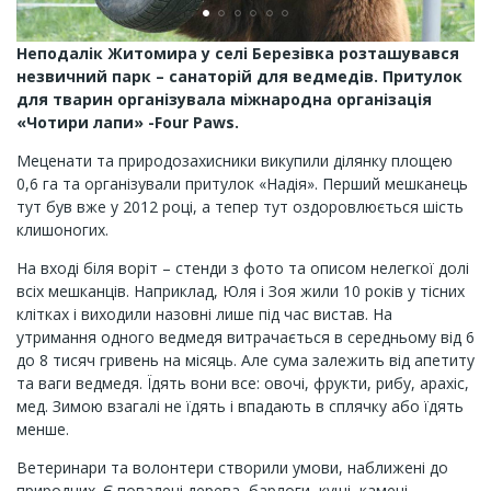
Неподалік Житомира у селі Березівка розташувався
незвичний парк – санаторій для ведмедів. Притулок
для тварин організувала міжнародна організація
«Чотири лапи» -Four Paws.
Меценати та природозахисники викупили ділянку площею
0,6 га та організували притулок «Надія». Перший мешканець
тут був вже у 2012 році, а тепер тут оздоровлюється шість
клишоногих.
На вході біля воріт – стенди з фото та описом нелегкої долі
всіх мешканців. Наприклад, Юля і Зоя жили 10 років у тісних
клітках і виходили назовні лише під час вистав. На
утримання одного ведмедя витрачається в середньому від 6
до 8 тисяч гривень на місяць. Але сума залежить від апетиту
та ваги ведмедя. Їдять вони все: овочі, фрукти, рибу, арахіс,
мед. Зимою взагалі не їдять і впадають в сплячку або їдять
менше.
Ветеринари та волонтери створили умови, наближені до
природних. Є повалені дерева, барлоги, кущі, камені,