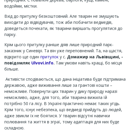
водойми, містки.
Вхід до притулку безкоштовний. Але тварин не змушують
виходити до відвідувачів, тож аби побачити ведмедів,
доведеться почекати, як тварини вирішать прогулятися до
парку.
Крім цього притулку раніше діяв лише природний парк-
заказник у Синевірі. Та він уже переповнений. Та, на щастя,
відкрито ще один
притулок
у с.
Домажир на Львівщині, -
повідомляє
Ulvovi.info
.
Там умови навіть кращі, бо місця
більше.
Активісти сподіваються, що дана ініціатива буде підтримана
державою, адже виживання лише за грантові кошти –
неможливе. Повернути цих тварин у дику природу наразі
неможливо, адже, для того, аби тварина вижила їй
потрібно 50 га лісу. В Україні практично немає таких угідь.
Крім того, існує небезпека, що ведмеді прийдуть до людей,
адже звикли їх не боятися. У тварин відсутні навички
полювання та життя в зграї, тому адаптація для них буде
складною.