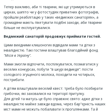
Тепер важливо, аби ті тварини, які ще утримуються в
цирках, шапіто чи у фотостудіях приватних фотографів,
пройшли реабілітацію у таких «ведмежих санаторіях», а
громадяни мають пікетувати подібні заходи, аби тварини
більше не експлуатувалися.
Ведмежий санаторій продовжує приймати гостей.
Цими вихідними клишоногих відвідали мами та дітки з
інвалідністю. Такі гостини влаштував благодійний фонд
"Місія в Україну".
Мами змогли відпочити, поспілкуватися, позмагатися у
веселих конкурсах, побути "в шкурі ведмедя": поїсти
солодкого згущеного молока, походити на чотирьох,
пострибати.
А дітям влаштували веселий квест: треба було позбирати
грибочки, які заховалися на території притулку.
Для дітей та матусь це було справжнє свято: адже дітки з
інвалідністю майже завжди вдома, через бар"єрність наших
міст мами не можуть побалувати їх прогулянками. Та й