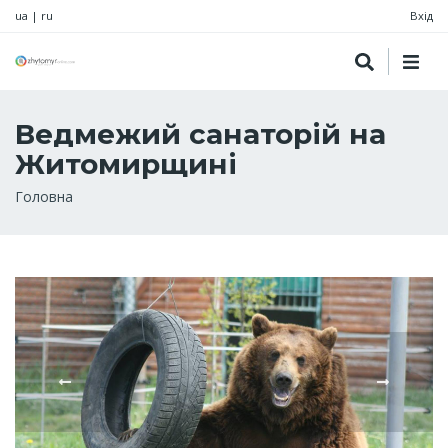
ua
|
ru
Вхід
Ведмежий санаторій на
Житомирщині
Рядок
Головна
навіґації