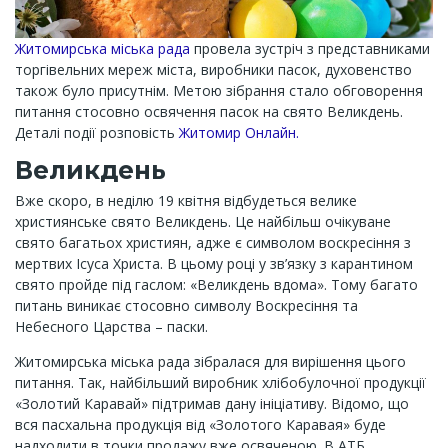
Житомирська міська рада
провела зустріч з представниками
торгівельних мереж міста, виробники пасок, духовенство
також було присутнім. Метою зібрання стало обговорення
питання стосовно освячення пасок на свято Великдень.
Деталі події розповість
Житомир Онлайн.
Великдень
Вже скоро, в неділю 19 квітня відбудеться велике
християнське свято Великдень. Це найбільш очікуване
свято багатьох християн, адже є символом воскресіння з
мертвих Ісуса Христа. В цьому році у зв’язку з карантином
свято пройде під гаслом: «Великдень вдома». Тому багато
питань виникає стосовно символу Воскресіння та
Небесного Царства – паски.
Житомирська міська рада зібралася для вирішення цього
питання. Так, найбільший виробник хлібобулочної продукції
«Золотий Каравай» підтримав дану ініціативу. Відомо, що
вся пасхальна продукція від «Золотого Каравая» буде
надходити в точки продажу вже освяченою. В АТБ,