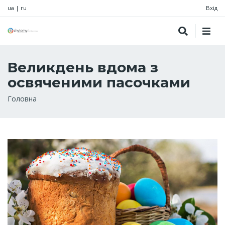
ua
|
ru
Вхід
Великдень вдома з
освяченими пасочками
Рядок
Головна
навіґації