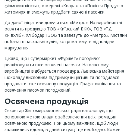
фірмових кіосках, в мережі «Квара» та «Полісся Продукт»
житомиряни зможуть придбати свячені пасочки.
До даної ініціативи долучиться «Метро». На виробництві
освятять продукцію ТОВ «Київський БКК», ТОВ «ТД
Київхліб», Хлібодар ТЗОВ та завезуть до «Метро». Містяни
побачать пасхальні кулічі, котрі матимуть відповідне
маркування.
Цікаво, що і супермаркет «Фуршет» погодився
реалізовувати вже освячені пасочки. На власному
виробництві відбудеться процедура. Львівська майстерня
шоколаду висловила підтримку ініціативі та погодилася
продавати вже освячену продукцію. Графік випікання та
освячення пасочок погоджений.
Освячена продукція
Секретар Житомирської міської ради наголошує, що
основною метою влади є забезпечення всіх громадян
освяченою продукцією. При цьому важливо, щоб люди
залишились вдома, в даній ситуації це необхідно. Кожен