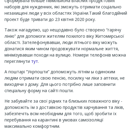
сформувала більше півмільйона власних продуктових
наборів для нужденних, які зможуть отримати соціально
незахищені люди у всіх областях України.Такий благодійний
проект буде тривати до 23 квітня 2020 року.
Також нагадуємо, що нещодавно було створено “гарячу
лінію” для допомоги жителям похилого віку Житомирської
області. Зателефонувавши, люди літнього віку можуть
дізнатися яким чином продовжувати нормальне життя,
мінімізувавши походи на вулицю. Номери телефонів можна
переглянути
тут
.
А поштарі “Укрпошти” допоможуть літнім ы одиноким
людям отримати свою пенсію, посилку чи ліки з аптеки, не
виходячи з дому. Для цього потрібно лише заповнити
спеціальну форму на сайті пошти.
Не забувайте за свої рідних та близьких поважного віку -
допоможіть їм з доставкою продуктів харчування та ліків,
забезпечіть всім необхідним для того, щоб зробити їх
перебування на карантині в умовах самоізоляції
максимально комфортним.