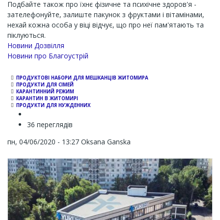
Подбайте також про їхнє фізичне та психічне здоров'я -
зателефонуйте, залиште пакунок з фруктами і вітамінами,
нехай кожна особа у віці відчує, що про неї пам'ятають та
піклуються.
Новини Дозвілля
Новини про Благоустрій
ПРОДУКТОВІ НАБОРИ ДЛЯ МЕШКАНЦІВ ЖИТОМИРА
ПРОДУКТИ ДЛЯ СІМЕЙ
КАРАНТИННИЙ РЕЖИМ
КАРАНТИН В ЖИТОМИРІ
ПРОДУКТИ ДЛЯ НУЖДЕННИХ
36 переглядів
пн, 04/06/2020 - 13:27
Oksana Ganska