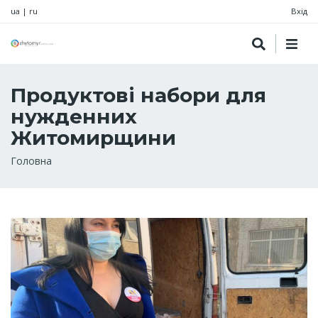
ua
|
ru
Вхід
Продуктові набори для
нужденних
Житомирщини
Рядок
Головна
навіґації