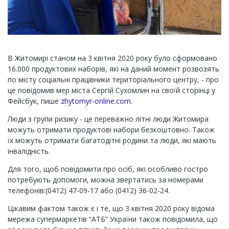
В Житомирі станом на 3 квітня 2020 року було сформовано
16.000 продуктових наборів, які на даний момент розвозять
по місту соціальні працівники територіального центру, - про
це повідомив мер міста Сергій Сухомлин на своїй сторінці у
Фейсбук, пише
zhytomyr-online.com
.
Люди з групи ризику - це переважно літні люди Житомира
можуть отримати продуктові набори безкоштовно. Також
їх можуть отримати багатодітні родини та люди, які мають
інвалідність.
Для того, щоб повідомити про осіб, які особливо гостро
потребують допомоги, можна звертатись за номерами
телефонів:(0412) 47-09-17 або (0412) 36-02-24.
Цікавим фактом також є і те, що 3 квітня 2020 року відома
мережа супермаркетів “АТБ” України також повідомила, що