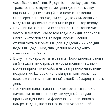
час абсолютної тиші. Відсутність поспіху, дзвінків,
транспортного шуму та метушні дозволяє мозку
відпочити від інформаційного перевантаження.
Спостереження за сходом сонця діє як мимовільна
медитація, допомагаючи знизити рівень кортизолу.
Приплив натхнення та креативності. Ранковий час
часто називають «золотою годиною» для творчості.
Свіже, чисте повітря та перші промені сонця
стимулюють вироблення ідей. Це ідеальний час для
ведення щоденника, планування або будь-якої
креативної роботи.
Відчуття контролю та переваги. Прокидаючись раніше
за більшість, ви отримуєте «додатковий» час, який
можете присвятити собі, а не реагуванню на зовнішні
подразники. Це дає сильне відчуття контролю над
власним життям і позитивний емоційний заряд на весь
день.
Позитивне налаштування, адже кожен світанок є
символом нового початку. Це чудовий час для
практики вдячності та формування позитивного
наміру на день, що значно покращує загальний