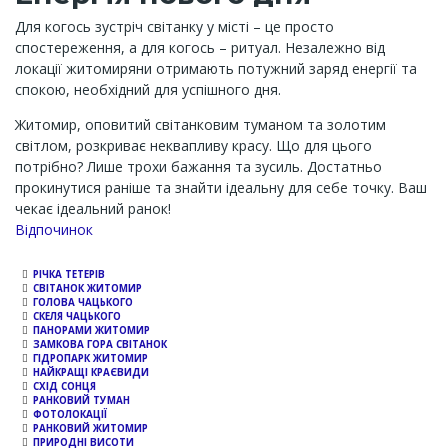
Для когось зустріч світанку у місті – це просто
спостереження, а для когось – ритуал. Незалежно від
локації житомиряни отримають потужний заряд енергії та
спокою, необхідний для успішного дня.
Житомир, оповитий світанковим туманом та золотим
світлом, розкриває неквапливу красу. Що для цього
потрібно? Лише трохи бажання та зусиль. Достатньо
прокинутися раніше та знайти ідеальну для себе точку. Ваш
чекає ідеальний ранок!
Channel
Відпочинок
РІЧКА ТЕТЕРІВ
СВІТАНОК ЖИТОМИР
ГОЛОВА ЧАЦЬКОГО
СКЕЛЯ ЧАЦЬКОГО
ПАНОРАМИ ЖИТОМИР
ЗАМКОВА ГОРА СВІТАНОК
ГІДРОПАРК ЖИТОМИР
НАЙКРАЩІ КРАЄВИДИ
СХІД СОНЦЯ
РАНКОВИЙ ТУМАН
ФОТОЛОКАЦІЇ
РАНКОВИЙ ЖИТОМИР
ПРИРОДНІ ВИСОТИ