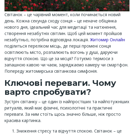
Світанок – це чарівний момент, коли починається новий
день. Кожна секунда сходу сонця – це неначе обіцянка
нового дня, ідеальний час для медитації та натхнення,
створення незабутніх світлин. Щоб цей момент пройшов
незабутньо, потрібна відповідна локація.
Житомир Онлайн
поділиться переліком місць, де перші промені сонця
освітлюють місто, розпалюють вогонь у душі, даруючи
відчуття спокою. Що це за місця? Готуємо термоси з
запашною кавою чи чаєм, заряджаємо камеру чи смартфон.
Попереду житомирська світанкова симфонія.
Ключові переваги. Чому
варто спробувати?
Зустріч світанку – це один із найпростіших та найпотужніших
ритуалів, який має фізичні, психологічні та практичні
переваги. За ним стоїть щось значно більше, ніж просто
красива картинка.
Зниження стресу та відчуття спокою. Світанок – це