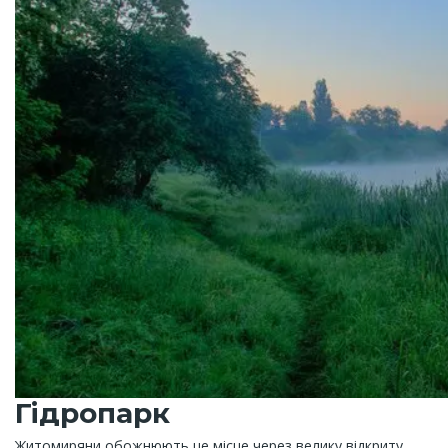
Гідропарк
Житомиряни обожнюють це місце через велику відкриту