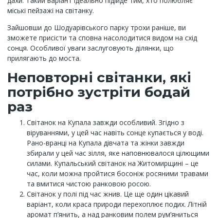
дахи. Такий варіант ідеально підійде тим, хто полюбляє
міські пейзажі на світанку.
Зайшовши до Шодуарівського парку трохи раніше, ви
зможете присісти та сповна насолодитися видом на схід
сонця. Особливої уваги заслуговують ділянки, що
прилягають до моста.
Неповторні світанки, які
потрібно зустріти бодай
раз
Світанок на Купала завжди особливий. Згідно з
віруваннями, у цей час навіть сонце купається у воді.
Рано-вранці на Купала дівчата та жінки завжди
збирали у цей час зілля, яке наповнювалося цілющими
силами. Купальський світанок на Житомирщині – це
час, коли можна пройтися босоніж росяними травами
та вмитися чистою ранковою росою.
Світанок у полі під час жнив. Це ще один цікавий
варіант, коли краса природи перехоплює подих. Літній
аромат п’янить, а над ранковим полем рум’яниться