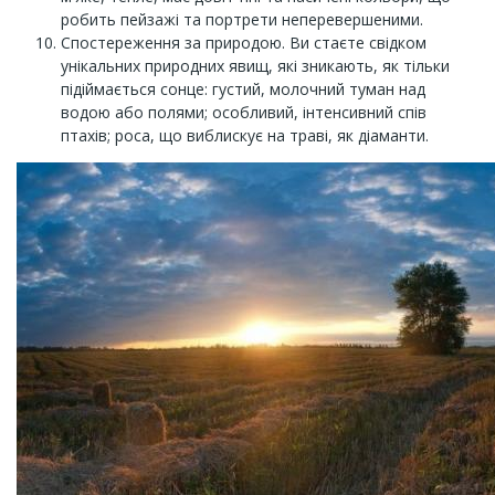
робить пейзажі та портрети неперевершеними.
Спостереження за природою. Ви стаєте свідком
унікальних природних явищ, які зникають, як тільки
підіймається сонце: густий, молочний туман над
водою або полями; особливий, інтенсивний спів
птахів; роса, що виблискує на траві, як діаманти.