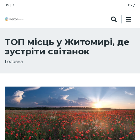
ua
|
ru
Вхід
ТОП місць у Житомирі, де
зустріти світанок
Рядок
Головна
навіґації