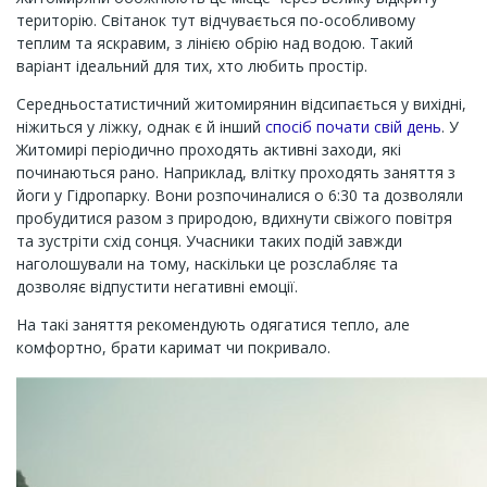
територію. Світанок тут відчувається по-особливому
теплим та яскравим, з лінією обрію над водою. Такий
варіант ідеальний для тих, хто любить простір.
Середньостатистичний житомирянин відсипається у вихідні,
ніжиться у ліжку, однак є й інший
спосіб почати свій день
. У
Житомирі періодично проходять активні заходи, які
починаються рано. Наприклад, влітку проходять заняття з
йоги у Гідропарку. Вони розпочиналися о 6:30 та дозволяли
пробудитися разом з природою, вдихнути свіжого повітря
та зустріти схід сонця. Учасники таких подій завжди
наголошували на тому, наскільки це розслабляє та
дозволяє відпустити негативні емоції.
На такі заняття рекомендують одягатися тепло, але
комфортно, брати каримат чи покривало.