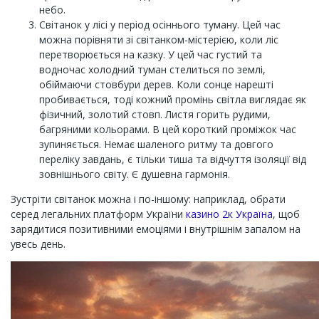
небо.
Світанок у лісі у період осіннього туману. Цей час
можна порівняти зі світанком-містерією, коли ліс
перетворюється на казку. У цей час густий та
водночас холодний туман стелиться по землі,
обіймаючи стовбури дерев. Коли сонце нарешті
пробивається, тоді кожний промінь світла виглядає як
фізичний, золотий стовп. Листя горить рудими,
багряними кольорами. В цей короткий проміжок час
зупиняється. Немає шаленого ритму та довгого
переліку завдань, є тільки тиша та відчуття ізоляції від
зовнішнього світу. Є душевна гармонія.
Зустріти світанок можна і по-іншому: наприклад, обрати
серед легальних платформ України
казино 2к Україна
, щоб
зарядитися позитивними емоціями і внутрішнім запалом на
увесь день.