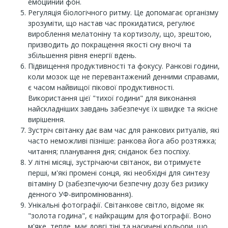
емоційний фон.
Регуляція біологічного ритму. Це допомагає організму
зрозуміти, що настав час прокидатися, регулює
вироблення мелатоніну та кортизолу, що, зрештою,
призводить до покращення якості сну вночі та
збільшення рівня енергії вдень.
Підвищення продуктивності та фокусу. Ранкові години,
коли мозок ще не перевантажений денними справами,
є часом найвищої пікової продуктивності.
Використання цієї "тихої години" для виконання
найскладніших завдань забезпечує їх швидке та якісне
вирішення.
Зустріч світанку дає вам час для ранкових ритуалів, які
часто неможливі пізніше: ранкова йога або розтяжка;
читання; планування дня; сніданок без поспіху.
У літні місяці, зустрічаючи світанок, ви отримуєте
перші, м'які промені сонця, які необхідні для синтезу
вітаміну D (забезпечуючи безпечну дозу без ризику
денного УФ-випромінювання).
Унікальні фотографії. Світанкове світло, відоме як
"золота година", є найкращим для фотографії. Воно
м'яке, тепле, має довгі тіні та насичені кольори, що