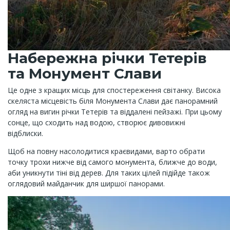
Набережна річки Тетерів
та Монумент Слави
Це одне з кращих місць для спостереження світанку. Висока
скеляста місцевість біля Монумента Слави дає панорамний
огляд на вигин річки Тетерів та віддалені пейзажі. При цьому
сонце, що сходить над водою, створює дивовижні
відблиски.
Щоб на повну насолодитися краєвидами, варто обрати
точку трохи нижче від самого монумента, ближче до води,
аби уникнути тіні від дерев. Для таких цілей підійде також
оглядовий майданчик для ширшої панорами.