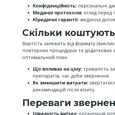
Конфіденційність:
персональні дан
Медичні протоколи:
огляд перед і
Юридичні гарантії:
медична допомо
Скільки коштують
Вартість залежить від формату (виклик д
повторних процедурах та додаткових а
оптимальний план.
Що впливає на ціну:
тривалість зап
препаратів, час доби звернення.
Як зменшити витрати:
звертатися 
рекомендацій після візиту.
Переваги звернен
Швидкість виїзду:
організація доп