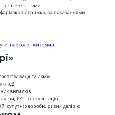
 та залежностями.
я, фармакопідтримка, за показаннями
.
уги:
нарколог житомир
.
рі»
оспіталізації та ліжок
аклад)
дних випадків
алізи, ЕКГ, консультації)
й, супутні хвороби, ризик делірію
оком