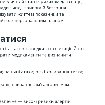
а медичний стан із ризиком для серця,
епади тиску, тривога й безсоння —
ізувати життєві показники та
ційно, з персональним планом
татися
ті, а також наслідки інтоксикації. Його
ібрати медикаменти та визначити
 панічні атаки; різкі коливання тиску;
апії, навчання сімʼї алгоритмам
езпечне — високі ризики алергій,