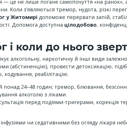
 — це не лише погане самопочуття «на ранок», 
ини. Коли з’являються тремор, нудота, різкі пер
ог у Житомирі
допоможе перервати запій, стабіл
ості. Допомога доступна
цілодобово
, конфіден
г і коли до нього звер
ікує алкогольну, наркотичну й інші види залежнос
оми (абстиненцію), провести детоксикацію, під
, кодування, реабілітацію.
й понад 24–48 годин; тремор, блювання, безсоння;
ування алкоголю з ліками.
ультація перед подіями‑тригерами, корекція тер
нфузіями чи седативними без огляду лікаря неб