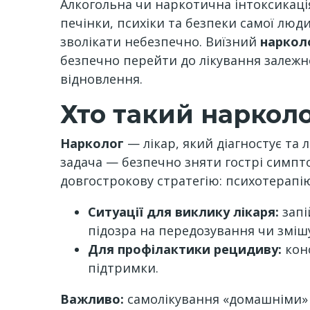
Алкогольна чи наркотична інтоксикація
печінки, психіки та безпеки самої люд
зволікати небезпечно. Виїзний
наркол
безпечно перейти до лікування залежн
відновлення.
Хто такий нарколо
Нарколог
— лікар, який діагностує та л
задача — безпечно зняти гострі симпт
довгострокову стратегію: психотерапію
Ситуації для виклику лікаря:
запі
підозра на передозування чи зміш
Для профілактики рецидиву:
конс
підтримки.
Важливо:
самолікування «домашніми» і