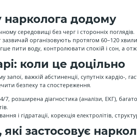
 нарколога додому
чному середовищі без черг і сторонніх поглядів.
т зазвичай організовують протягом 60–120 хвилин
гше пити воду, контролювати спокій і сон, а от
рі: коли це доцільно
запої, важкій абстиненції, супутніх кардіо‑, га
чити безпеку та спостереження.
/7, розширена діагностика (аналізи, ЕКГ), багат
ів.
ання і гідратації, корекція електролітів, структ
 які застосовує наркол