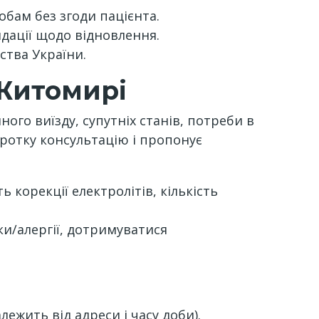
бам без згоди пацієнта.
дації щодо відновлення.
ства України.
 Житомирі
ного виїзду, супутніх станів, потреби в
ротку консультацію і пропонує
ь корекції електролітів, кількість
іки/алергії, дотримуватися
лежить від адреси і часу доби).