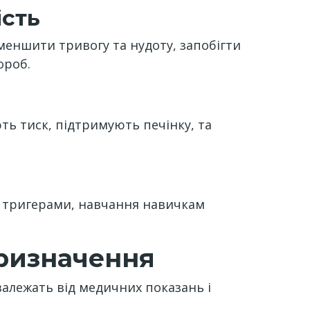
ість
зменшити тривогу та нудоту, запобігти
ороб.
ть тиск, підтримують печінку, та
 з тригерами, навчання навичкам
призначення
 залежать від медичних показань і