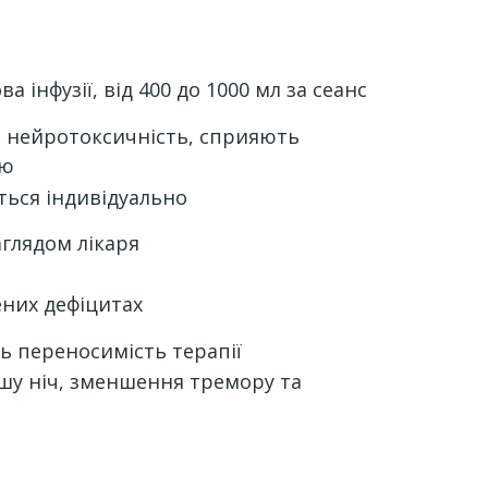
а інфузії, від 400 до 1000 мл за сеанс
нейротоксичність, сприяють
ню
ься індивідуально
аглядом лікаря
них дефіцитах
 переносимість терапії
шу ніч, зменшення тремору та