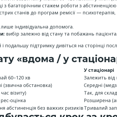
і з багаторічним стажем роботи з абстиненцією
острих станів до програм ремісії — психотерапі
, лише індивідуальна допомога.
и:
вибір залежно від стану та побажань пацієнта
й і подальшу підтримку дивіться на сторінці посл
у «вдома / у стаціона
У стаціонарі
чай 60–120 хв
Залежить від г
 (звична обстановка)
Середні (медз
 час візиту)
Так, для скла
прес‑оцінка
Розширена (ан
ня абстиненція без важких ризиків
Тривалий запі
відбувається крок за кр