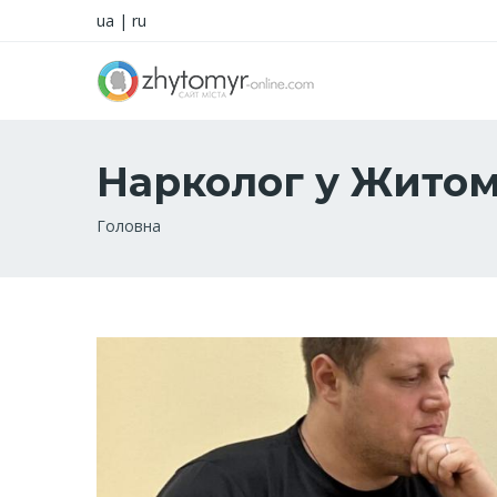
ua
|
ru
Нарколог у Житоми
Рядок
Головна
навіґації