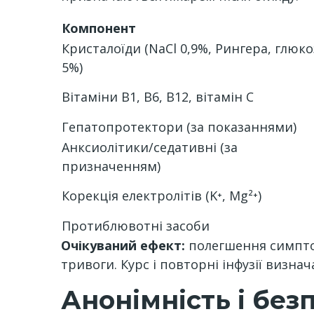
Компонент
Кристалоїди (NaCl 0,9%, Рингера, глюко
5%)
Вітаміни B1, B6, B12, вітамін C
Гепатопротектори (за показаннями)
Анксиолітики/седативні (за
призначенням)
Корекція електролітів (K⁺, Mg²⁺)
Протиблювотні засоби
Очікуваний ефект:
полегшення симптом
тривоги. Курс і повторні інфузії визнача
Анонімність і без