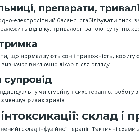
льниці, препарати, тривал
одно‑електролітний баланс, стабілізувати тиск, 
 залежить від віку, тривалості запою, супутніх хв
дтримка
и, що нормалізують сон і тривожність, коригую
ї визначає виключно лікар після огляду.
 супровід
 індивідуальну чи сімейну психотерапію, роботу
і зменшує ризик зривів.
нтоксикації: склад і 
нений) склад інфузійної терапії. Фактичні схеми