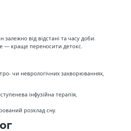
 залежно від відстані та часу доби.
же — краще переносити детокс.
стро‑ чи неврологічних захворюваннях,
оступенева інфузійна терапія,
урований розклад сну.
ог