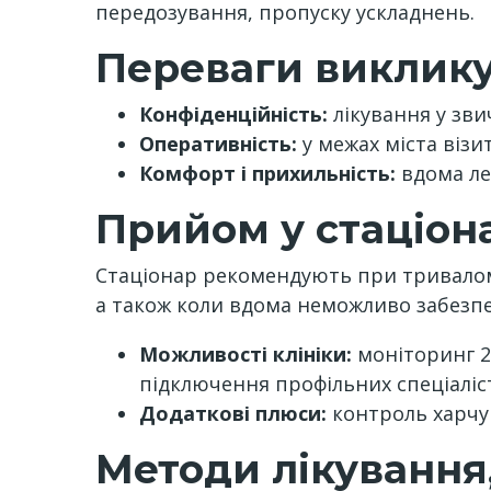
передозування, пропуску ускладнень.
Переваги виклику
Конфіденційність:
лікування у зви
Оперативність:
у межах міста візи
Комфорт і прихильність:
вдома ле
Прийом у стаціона
Стаціонар рекомендують при тривалому 
а також коли вдома неможливо забезпе
Можливості клініки:
моніторинг 24
підключення профільних спеціаліст
Додаткові плюси:
контроль харчув
Методи лікування,