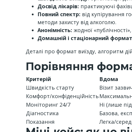
Досвід лікарів:
практикуючі фахівц
Повний спектр:
від купірування г
методи захисту від алкоголю.
Анонімність:
жодної «публічності»
Домашній і стаціонарний формат
Деталі про формат виїзду, алгоритм ді
Порівняння формат
Критерій
Вдома
Швидкість старту
Візит зазви
Комфорт/конфіденційність
Максимальні
Моніторинг 24/7
Ні (лише під
Діагностика
Базова, екс
Показання
Легка/серед
Міні‑кейс: як це 