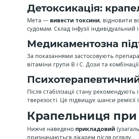
Детоксикація: крапе
Мета —
вивести токсини
, відновити в
судомам. Склад інфузії індивідуальний і
Медикаментозна пі
За показаннями застосовують препарат
вітаміни групи B і C. Дози та комбінаці
Психотерапевтичний
Після стабілізації стану рекомендують
тверезості. Це підвищує шанси ремісії 
Крапельниця при і
Нижче наведено
прикладовий
(узагаль
призначаються лікарем після огляду.