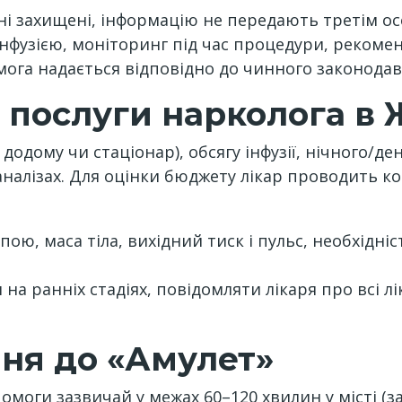
і захищені, інформацію не передають третім осо
нфузією, моніторинг під час процедури, рекомен
га надається відповідно до чинного законодав
 послуги нарколога в
одому чи стаціонар), обсягу інфузії, нічного/ден
налізах. Для оцінки бюджету лікар проводить ко
ою, маса тіла, вихідний тиск і пульс, необхідніст
на ранніх стадіях, повідомляти лікаря про всі л
ня до «Амулет»
омоги зазвичай у межах 60–120 хвилин у місті (за