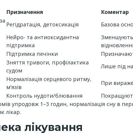
Призначення
Коментар
за
Регідратація, детоксикація
Базова основ
Нейро‑ та антиоксидантна
Зменшують 
підтримка
відновлен
Підтримка печінки
Призначают
Зняття тривоги, профілактика
Лише під н
судом
Нормалізація серцевого ритму,
При вираже
мʼязів
Контроль нудоти/блювання
Покращують
ів упродовж 1–3 годин, нормалізація сну в пер
є лікар.
пека лікування