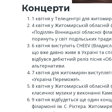
Концерти
1 квітня у Телецентрі для житомир
4 квітня у Житомирській обласній 
«Поділля» Вінницької обласної філа
поринуть у світ подільських тради
6 квітня виступить CHEEV (Владисл
що вже давно живе в Україні та спі
відбувся дебютний реліз пісня «Об
альтернативи.
7 квітня для житомирян виступля
«Україна Переможе!».
8 квітня у Житомирській обласній ф
класичної музики у виконанні Кам
9 квітня відбудеться ще один конц
філармонії ім. С. Ріхтера. Житоми