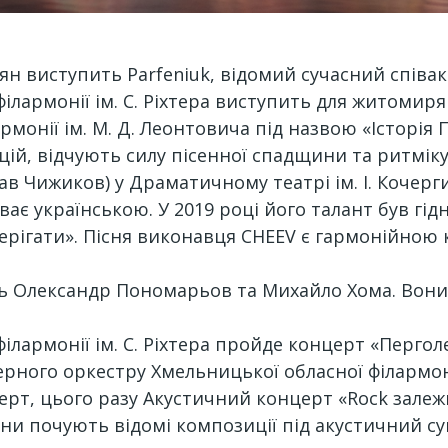
ян виступить Parfeniuk, відомий сучасний співак
філармонії ім. С. Ріхтера виступить для житомир
рмонії ім. М. Д. Леонтовича під назвою «Історія П
цій, відчують силу пісенної спадщини та ритмік
ав Чижиков) у Драматичному театрі ім. І. Кочерги
ває українською. У 2019 році його талант був гідн
ерігати». Пісня виконавця CHEEV є гармонійною 
ть Олександр Пономарьов та Михайло Хома. Вон
ілармонії ім. С. Ріхтера пройде концерт «Пергол
ерного оркестру Хмельницької обласної філармон
ерт, цього разу Акустичний концерт «Rock залеж
ряни почують відомі композиції під акустичний с