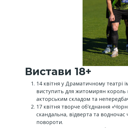
Вистави 18+
14 квітня у Драматичному театрі ім
виступить для житомирян король к
акторським складом та непередба
17 квітня творче об’єднання «Чорн
скандальна, відверта та водночас 
повороти.