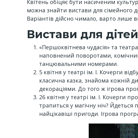
Квітень обіцяє бути насиченим культу
можна знайти вистави для сімейного д
Варіантів дійсно чимало, варто лише 
Вистави для діте
«Першоквітнева чудасія» та театрал
наповнений поворотами, комічни
танцювальними номерами.
5 квітня у театрі ім. І. Кочерги в
класична казка, знайома кожній д
декораціями. До того ж ігрова про
26 квітня у театрі ім. І. Кочерги
трапиться у магічну ніч? Йдеться 
найцікавіші пригоди. Ігрова про