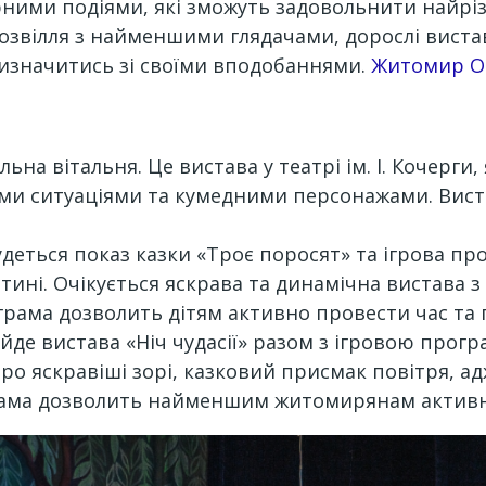
рними подіями, які зможуть задовольнити найріз
озвілля з найменшими глядачами, дорослі виста
визначитись зі своїми вподобаннями.
Житомир О
й
ьна вітальня. Це вистава у театрі ім. І. Кочерги,
ми ситуаціями та кумедними персонажами. Вист
ідбудеться показ казки «Троє поросят» та ігрова 
итині. Очікується яскрава та динамічна вистава
грама дозволить дітям активно провести час та п
 пройде вистава «Ніч чудасії» разом з ігровою п
про яскравіші зорі, казковий присмак повітря, 
грама дозволить найменшим житомирянам активн