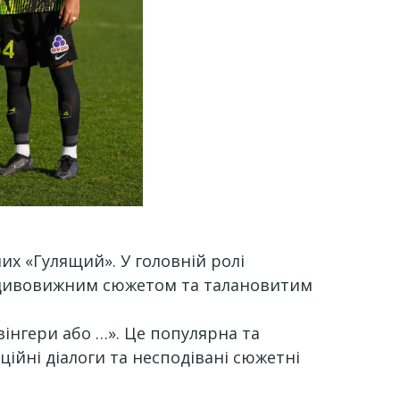
лих «Гулящий». У головній ролі
із дивовижним сюжетом та талановитим
інгери або …». Це популярна та
ційні діалоги та несподівані сюжетні