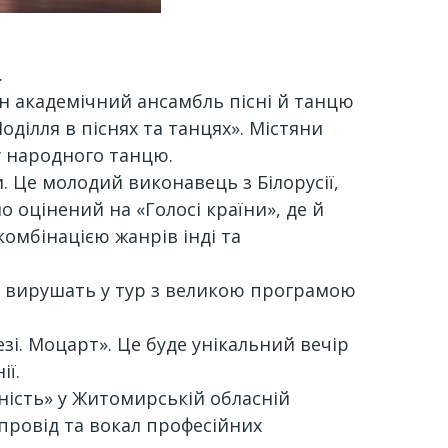
.
ян академічний ансамбль пісні й танцю
оділля в піснях та танцях». Містяни
у народного танцю.
. Це молодий виконавець з Білорусії,
о оцінений на «Голосі країни», де й
комбінацією жанрів інді та
и вирушать у тур з великою програмою
езі. Моцарт». Це буде унікальний вечір
ії.
ність» у Житомирській обласній
упровід та вокал професійних