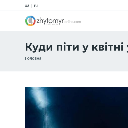
ua
|
ru
Куди піти у квітн
Рядок
Головна
навіґації