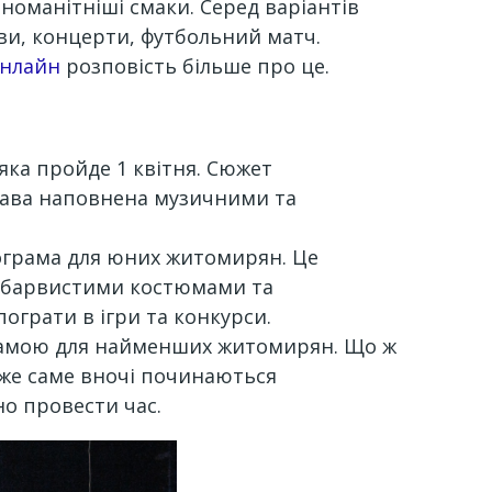
номанітніші смаки. Серед варіантів
ви, концерти, футбольний матч.
нлайн
розповість більше про це.
 яка пройде 1 квітня. Сюжет
ава наповнена музичними та
програма для юних житомирян. Це
 з барвистими костюмами та
ограти в ігри та конкурси.
рограмою для найменших житомирян. Що ж
адже саме вночі починаються
о провести час.