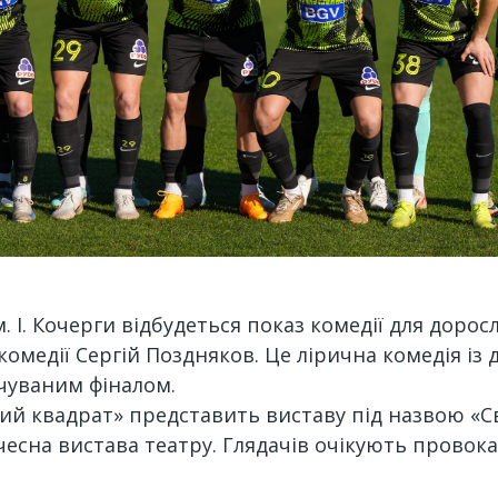
. І. Кочерги відбудеться показ комедії для дорос
омедії Сергій Поздняков. Це лірична комедія 
чуваним фіналом.
ий квадрат» представить виставу під назвою «Св
чесна вистава театру. Глядачів очікують провока