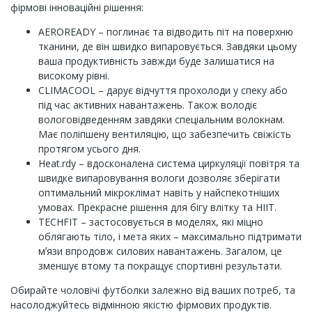
фірмові інноваційні рішення:
AEROREADY – поглинає та відводить піт на поверхню
тканини, де він швидко випаровується. Завдяки цьому
ваша продуктивність завжди буде залишатися на
високому рівні.
CLIMACOOL – дарує відчуття прохолоди у спеку або
під час активних навантажень. Також володіє
вологовідведенням завдяки спеціальним волокнам.
Має поліпшену вентиляцію, що забезпечить свіжість
протягом усього дня.
Heat.rdy – вдосконалена система циркуляції повітря та
швидке випаровування вологи дозволяє зберігати
оптимальний мікроклімат навіть у найспекотніших
умовах. Прекрасне рішення для бігу влітку та HIIT.
TECHFIT – застосовується в моделях, які міцно
облягають тіло, і мета яких – максимально підтримати
мʼязи впродовж силових навантажень. Загалом, це
зменшує втому та покращує спортивні результати.
Обирайте чоловічі футболки залежно від ваших потреб, та
насолоджуйтесь відмінною якістю фірмових продуктів.