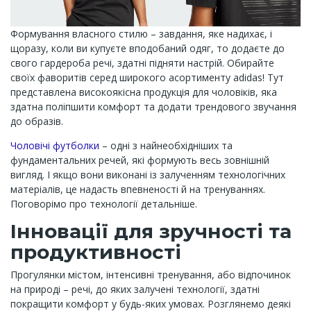
Формування власного стилю – завдання, яке надихає, і
щоразу, коли ви купуєте вподобаний одяг, то додаєте до
свого гардероба речі, здатні підняти настрій. Обирайте
своїх фаворитів серед широкого асортименту adidas! Тут
представлена високоякісна продукція для чоловіків, яка
здатна поліпшити комфорт та додати трендового звучання
до образів.
Чоловічі футболки
– одні з найнеобхідніших та
фундаментальних речей, які формують весь зовнішній
вигляд. І якщо вони виконані із залученням технологічних
матеріалів, це надасть впевненості й на тренуваннях.
Поговорімо про технології детальніше.
Інновації для зручності та
продуктивності
Прогулянки містом, інтенсивні тренування, або відпочинок
на природі – речі, до яких залучені технології, здатні
покращити комфорт у будь-яких умовах. Розглянемо деякі