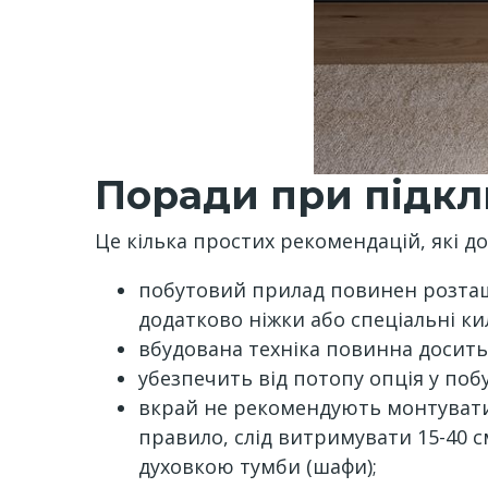
Поради при підк
Це кілька простих рекомендацій, які 
побутовий прилад повинен розташо
додатково ніжки або спеціальні к
вбудована техніка повинна досить
убезпечить від потопу опція у поб
вкрай не рекомендують монтувати
правило, слід витримувати 15-40 
духовкою тумби (шафи);