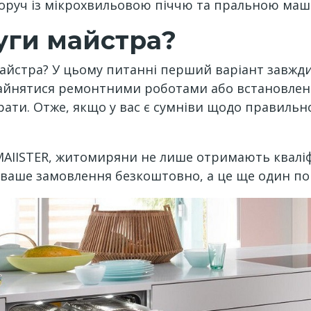
оруч із мікрохвильовою піччю та пральною ма
уги майстра?
айстра? У цьому питанні перший варіант завжди 
 зайнятися ремонтними роботами або встановлен
ти. Отже, якщо у вас є сумніви щодо правильно
AIISTER, житомиряни не лише отримають кваліфі
є ваше замовлення безкоштовно, а це ще один по