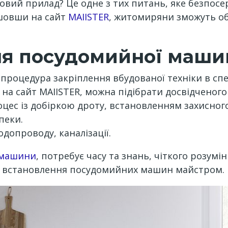
овий прилад? Це одне з тих питань, яке безпос
йшовши на сайт
MAIISTER
, житомиряни зможуть об
ня посудомийної маши
 процедура закріплення вбудованої техніки в спе
на сайт MAIISTER, можна підібрати досвідченого
оцес із добіркою дроту, встановленням захисн
пеки.
допроводу, каналізації.
 машини
, потребує часу та знань, чіткого розумі
 встановлення посудомийних машин майстром.