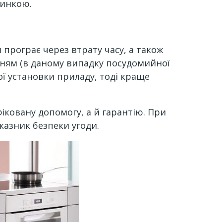
шинкою.
програє через втрату часу, а також
ням (в даному випадку посудомийної
ї установки приладу, тоді краще
ковану допомогу, а й гарантію. При
казник безпеки угоди.