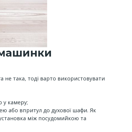
 машинки
а не така, тоді варто використовувати
р у камеру;
 або впритул до духової шафи. Як
 установка між посудомийкою та