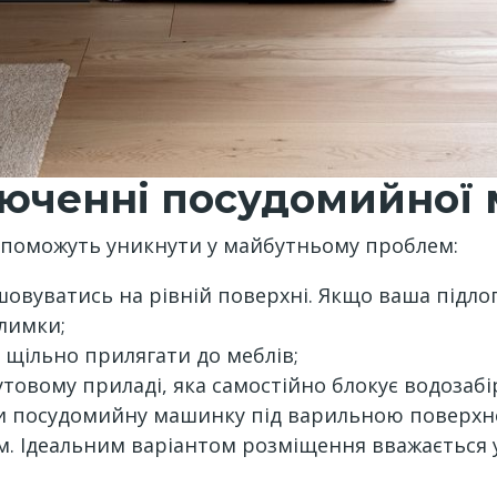
люченні посудомийної
допоможуть уникнути у майбутньому проблем:
вуватись на рівній поверхні. Якщо ваша підлог
илимки;
 щільно прилягати до меблів;
утовому приладі, яка самостійно блокує водозабі
 посудомийну машинку під варильною поверхнею
см. Ідеальним варіантом розміщення вважається