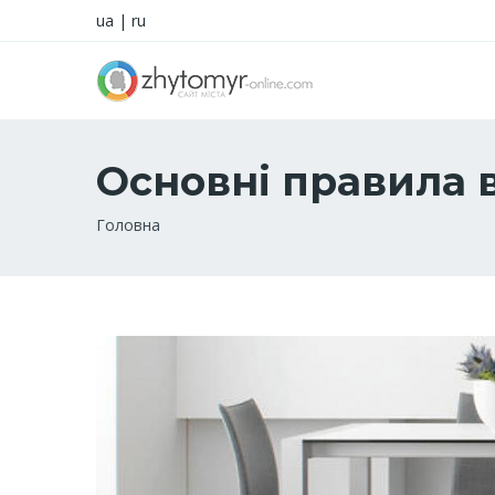
ua
|
ru
Основні правила
Рядок
Головна
навіґації