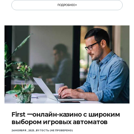
ПОДРОБНЕЕ
First ーонлайн-казино с широким
выбором игровых автоматов
24 НОЯБРЯ , 2025
,
BY
ГОСТЬ (НЕ ПРОВЕРЕНО)