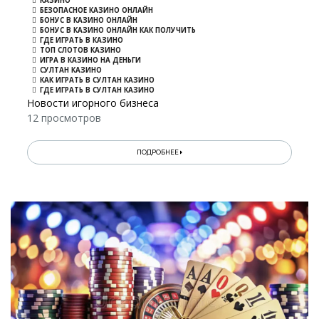
КАЗИНО
БЕЗОПАСНОЕ КАЗИНО ОНЛАЙН
БОНУС В КАЗИНО ОНЛАЙН
БОНУС В КАЗИНО ОНЛАЙН КАК ПОЛУЧИТЬ
ГДЕ ИГРАТЬ В КАЗИНО
ТОП СЛОТОВ КАЗИНО
ИГРА В КАЗИНО НА ДЕНЬГИ
СУЛТАН КАЗИНО
КАК ИГРАТЬ В СУЛТАН КАЗИНО
ГДЕ ИГРАТЬ В СУЛТАН КАЗИНО
Новости игорного бизнеса
12 просмотров
ПОДРОБНЕЕ