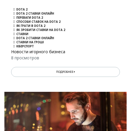
DOTA 2
DOTA 2 СТАВКИ ОНЛАЙН
ПЕРЕВАГИ DOTA 2
СПОСОБИ СТАВОК НА DOTA 2
ЯК ГРАТИ В DOTA 2
ЯК ЗРОБИТИ СТАВКИ НА DOTA 2
СТАВКИ
DOTA 2 СТАВКИ ОНЛАЙН
СТАВКИ НА ГРОШІ
КІБЕРСПОРТ
Новости игорного бизнеса
8 просмотров
ПОДРОБНЕЕ