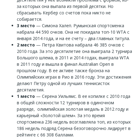
за которых она выпала из первой десятки. Но
сбрасывать Кербер со счетов пока никто не
собирается.
3 место
— Симона Халеп. Румынская спортсменка
набрала 44 590 очков. Она не покидала топ-10 WTA с
января 2014 года, и на ее счету – два главных титула.
2 место
— Петра Квитова набрала 46 385 очков с
2010 года. За это десятилетие она выиграла 2 турнира
Большого шлема, в 2011 и 2014 годах, выиграла WTA
в 2011 году и вышла в финал Australian Open в
прошлом году. В ее активе также бронза на
Олимпийских играх в Рио в 2016 году. Эти достижения
делают Петру одной из лучших теннисисток
десятилетия.
1 место
— Серена Уильямс. В ее копилке с 2010 года
в общей сложности 12 турниров в одиночном
разряде, олимпийская золотая медаль в 2012 году и
карьерный «Золотой шлем». За это время
спортсменка 236 недель возглавляла топ, из которых
186 недель подряд Серена безоговорочно лидирует в
рейтинге с 66 308 баллами.