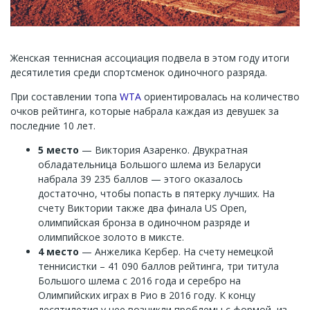
Женская теннисная ассоциация подвела в этом году итоги
десятилетия среди спортсменок одиночного разряда.
При составлении топа
WTA
ориентировалась на количество
очков рейтинга, которые набрала каждая из девушек за
последние 10 лет.
5 место
— Виктория Азаренко. Двукратная
обладательница Большого шлема из Беларуси
набрала 39 235 баллов — этого оказалось
достаточно, чтобы попасть в пятерку лучших. На
счету Виктории также два финала US Open,
олимпийская бронза в одиночном разряде и
олимпийское золото в миксте.
4 место
— Анжелика Кербер. На счету немецкой
теннисистки – 41 090 баллов рейтинга, три титула
Большого шлема с 2016 года и серебро на
Олимпийских играх в Рио в 2016 году. К концу
десятилетия у нее возникли проблемы с формой, из-