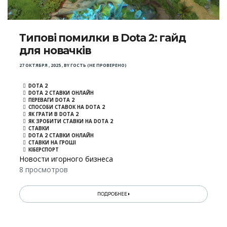
Типові помилки в Dota 2: гайд
для новачків
27 ОКТЯБРЯ , 2025
,
BY
ГОСТЬ (НЕ ПРОВЕРЕНО)
DOTA 2
DOTA 2 СТАВКИ ОНЛАЙН
ПЕРЕВАГИ DOTA 2
СПОСОБИ СТАВОК НА DOTA 2
ЯК ГРАТИ В DOTA 2
ЯК ЗРОБИТИ СТАВКИ НА DOTA 2
СТАВКИ
DOTA 2 СТАВКИ ОНЛАЙН
СТАВКИ НА ГРОШІ
КІБЕРСПОРТ
Новости игорного бизнеса
8 просмотров
ПОДРОБНЕЕ