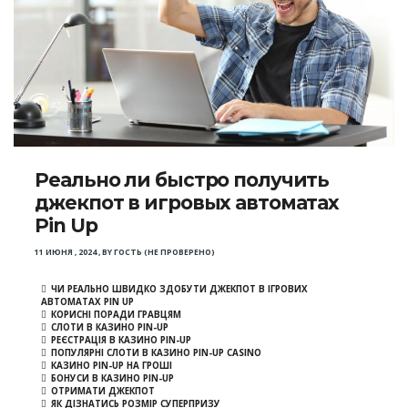
Реально ли быстро получить
джекпот в игровых автоматах
Pin Up
11 ИЮНЯ , 2024
,
BY
ГОСТЬ (НЕ ПРОВЕРЕНО)
ЧИ РЕАЛЬНО ШВИДКО ЗДОБУТИ ДЖЕКПОТ В ІГРОВИХ
АВТОМАТАХ PIN UP
КОРИСНІ ПОРАДИ ГРАВЦЯМ
СЛОТИ В КАЗИНО PIN-UP
РЕЄСТРАЦІЯ В КАЗИНО PIN-UP
ПОПУЛЯРНІ СЛОТИ В КАЗИНО PIN-UP CASINO
КАЗИНО PIN-UP НА ГРОШІ
БОНУСИ В КАЗИНО PIN-UP
ОТРИМАТИ ДЖЕКПОТ
ЯК ДІЗНАТИСЬ РОЗМІР СУПЕРПРИЗУ