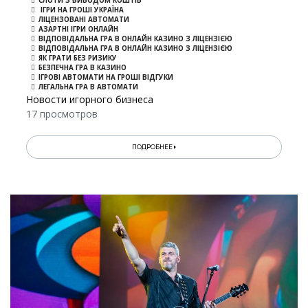
СЛОТИ З ВИВОДОМ КОШТІВ
ІГРИ НА ГРОШІ УКРАЇНА
ЛІЦЕНЗОВАНІ АВТОМАТИ
АЗАРТНІ ІГРИ ОНЛАЙН
ВІДПОВІДАЛЬНА ГРА В ОНЛАЙН КАЗИНО З ЛІЦЕНЗІЄЮ
ВІДПОВІДАЛЬНА ГРА В ОНЛАЙН КАЗИНО З ЛІЦЕНЗІЄЮ
ЯК ГРАТИ БЕЗ РИЗИКУ
БЕЗПЕЧНА ГРА В КАЗИНО
ІГРОВІ АВТОМАТИ НА ГРОШІ ВІДГУКИ
ЛЕГАЛЬНА ГРА В АВТОМАТИ
Новости игорного бизнеса
17 просмотров
ПОДРОБНЕЕ