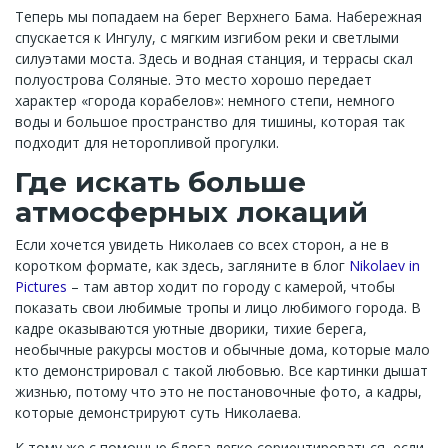
Теперь мы попадаем на берег Верхнего Бама. Набережная
спускается к Ингулу, с мягким изгибом реки и светлыми
силуэтами моста. Здесь и водная станция, и террасы скал
полуострова Соляные. Это место хорошо передает
характер «города корабелов»: немного степи, немного
воды и большое пространство для тишины, которая так
подходит для неторопливой прогулки.
Где искать больше
атмосферных локаций
Если хочется увидеть Николаев со всех сторон, а не в
коротком формате, как здесь, загляните в блог
Nikolaev in
Pictures
– там автор ходит по городу с камерой, чтобы
показать свои любимые тропы и лицо любимого города. В
кадре оказываются уютные дворики, тихие берега,
необычные ракурсы мостов и обычные дома, которые мало
кто демонстрировал с такой любовью. Все картинки дышат
жизнью, потому что это не постановочные фото, а кадры,
которые демонстрируют суть Николаева.
К тому же с помощью блога легко сориентироваться, если