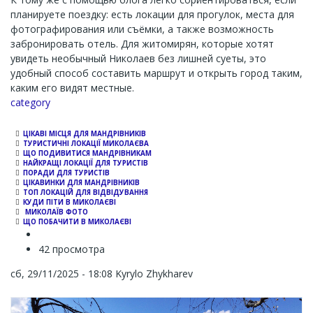
планируете поездку: есть локации для прогулок, места для
фотографирования или съёмки, а также возможность
забронировать отель. Для житомирян, которые хотят
увидеть необычный Николаев без лишней суеты, это
удобный способ составить маршрут и открыть город таким,
каким его видят местные.
Channel
category
ЦІКАВІ МІСЦЯ ДЛЯ МАНДРІВНИКІВ
ТУРИСТИЧНІ ЛОКАЦІЇ МИКОЛАЄВА
ЩО ПОДИВИТИСЯ МАНДРІВНИКАМ
НАЙКРАЩІ ЛОКАЦІЇ ДЛЯ ТУРИСТІВ
ПОРАДИ ДЛЯ ТУРИСТІВ
ЦІКАВИНКИ ДЛЯ МАНДРІВНИКІВ
ТОП ЛОКАЦІЙ ДЛЯ ВІДВІДУВАННЯ
КУДИ ПІТИ В МИКОЛАЄВІ
МИКОЛАЇВ ФОТО
ЩО ПОБАЧИТИ В МИКОЛАЄВІ
42 просмотра
сб, 29/11/2025 - 18:08
Kyrylo Zhykharev