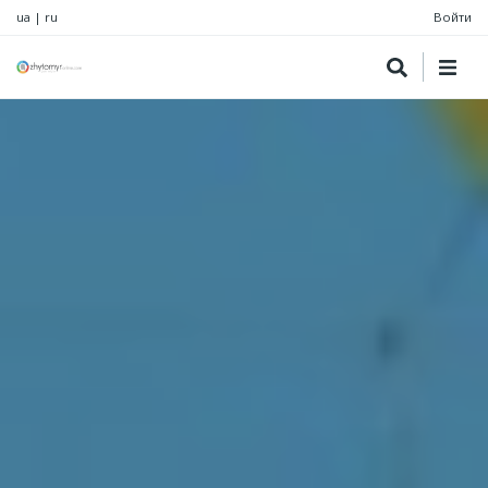
ua
|
ru
Войти