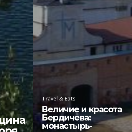
Travel & Eats
Величие и красота
Бердичева:
щина
монастырь-
моря