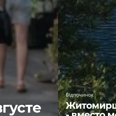
Відпочинок
густе
Житомир
- вместо 