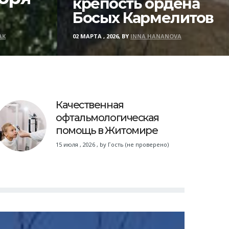
крепость ордена
Босых Кармелитов
AK
02 МАРТА , 2026, BY
INNA HANANOVA
Качественная
офтальмологическая
помощь в Житомире
15 июля , 2026
,
by
Гость (не проверено)