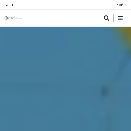
ua
|
ru
Войти