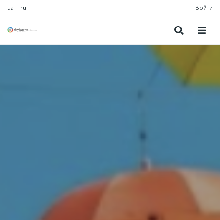
ua
|
ru
Войти