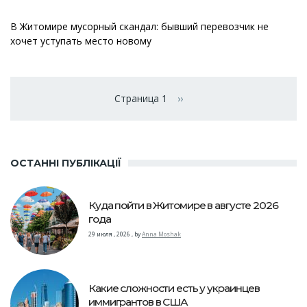
В Житомире мусорный скандал: бывший перевозчик не
хочет уступать место новому
Нумерация
страниц
Страница 1
››
Следующая страница
ОСТАННІ ПУБЛІКАЦІЇ
Куда пойти в Житомире в августе 2026
года
29 июля , 2026
,
by
Anna Moshak
Какие сложности есть у украинцев
иммигрантов в США