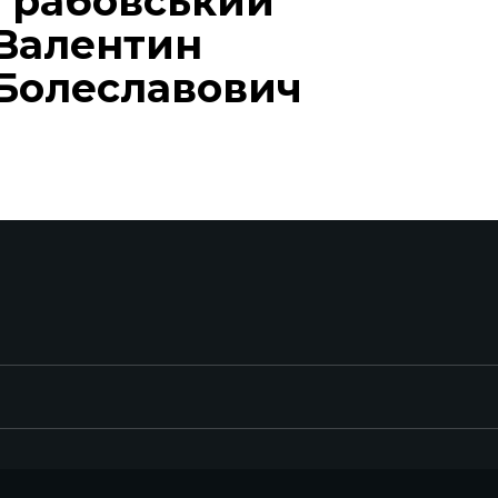
Грабовський
Валентин
Болеславович