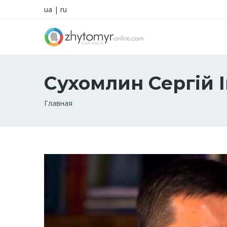
ua
|
ru
Сухомлин Сергій 
Строка
Главная
навигации