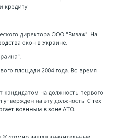
и кредиту.
ского директора ООО "Визаж". На
водства окон в Украине.
раина".
рвого площади 2004 года. Во время
т кандидатом на должность первого
 утвержден на эту должность. С тех
огает военным в зоне АТО.
 в Житомир зашли значительные