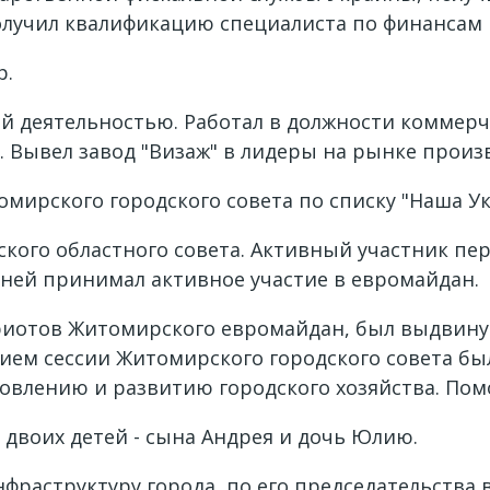
олучил квалификацию специалиста по финансам 
р.
 деятельностью. Работал в должности коммерче
. Вывел завод "Визаж" в лидеры на рынке произ
омирского городского совета по списку "Наша Ук
рского областного совета. Активный участник пе
дней принимал активное участие в евромайдан.
триотов Житомирского евромайдан, был выдвину
ием сессии Житомирского городского совета был
новлению и развитию городского хозяйства. Пом
 двоих детей - сына Андрея и дочь Юлию.
нфраструктуру города, по его председательства