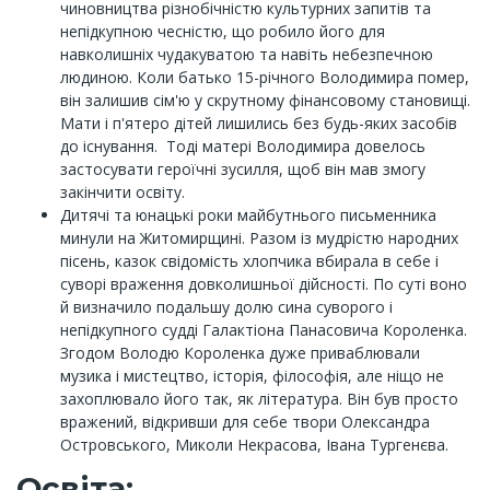
чиновництва різнобічністю культурних запитів та
непідкупною чесністю, що робило його для
навколишніх чудакуватою та навіть небезпечною
людиною. Коли батько 15-річного Володимира помер,
він залишив сім'ю у скрутному фінансовому становищі.
Мати і п'ятеро дітей лишились без будь-яких засобів
до існування. Тоді матері Володимира довелось
застосувати героїчні зусилля, щоб він мав змогу
закінчити освіту.
Дитячі та юнацькі роки майбутнього письменника
минули на Житомирщині. Разом із мудрістю народних
пісень, казок свідомість хлопчика вбирала в себе і
суворі враження довколишньої дійсності. По суті воно
й визначило подальшу долю сина суворого і
непідкупного судді Галактіона Панасовича Короленка.
Згодом Володю Короленка дуже приваблювали
музика і мистецтво, історія, філософія, але ніщо не
захоплювало його так, як література. Він був просто
вражений, відкривши для себе твори Олександра
Островського, Миколи Некрасова, Івана Тургенєва.
Освіта: