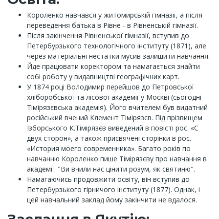
Короленко навчався у житомирській гімназії, а після
переведення батька в Рівне - в Рівненській гімназії.
Після закінчення Рівненської гімназії, вступив до
Петербурзького технологічного інституту (1871), але
через матеріальні нестатки мусив залишити навчання.
Йде працювати коректором та намагається знайти
собі роботу у видавництві географічних карт.
У 1874 році Володимир перейшов до Петровської
хліборобської та лісової академії у Москві (сьогодні
Тімірязєвська академія). Його вчителем був видатний
російський вчений Клемент Тімірязєв. Під прізвищем
Ізборського К.Тімірязєв виведений в повісті рос. «С
двух сторон», а також присвячені сторінки в рос.
«История моего современника». Багато років по
навчанню Короленко пише Тімірязєву про навчання в
академії: "Ви вчили нас цінити розум, як святиню".
Намагаючись продовжити освіту, він вступив до
Петербурзького гірничого інституту (1877). Однак, і
цей навчальний заклад йому закінчити не вдалося.