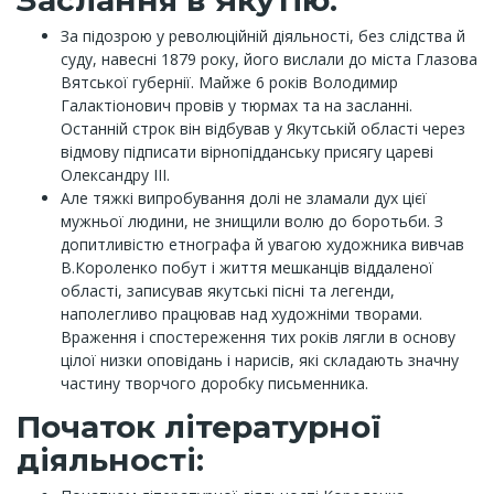
Заслання в Якутію:
За підозрою у революційній діяльності, без слідства й
суду, навесні 1879 року, його вислали до міста Глазова
Вятської губернії. Майже 6 років Володимир
Галактіонович провів у тюрмах та на засланні.
Останній строк він відбував у Якутській області через
відмову підписати вірнопідданську присягу цареві
Олександру III.
Але тяжкі випробування долі не зламали дух цієї
мужньої людини, не знищили волю до боротьби. З
допитливістю етнографа й увагою художника вивчав
В.Короленко побут і життя мешканців віддаленої
області, записував якутські пісні та легенди,
наполегливо працював над художніми творами.
Враження і спостереження тих років лягли в основу
цілої низки оповідань і нарисів, які складають значну
частину творчого доробку письменника.
Початок літературної
діяльності: