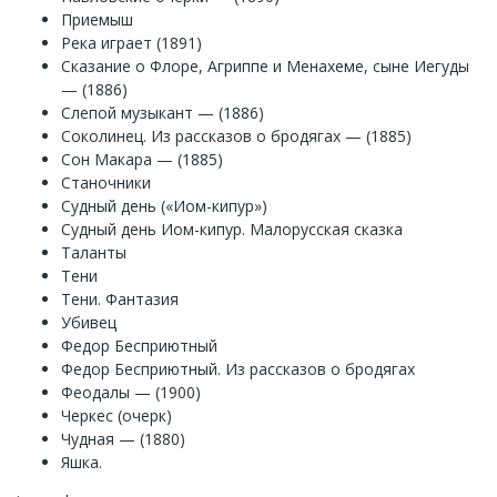
Приемыш
Река играет (1891)
Сказание о Флоре, Агриппе и Менахеме, сыне Иегуды
— (1886)
Слепой музыкант — (1886)
Соколинец. Из рассказов о бродягах — (1885)
Сон Макара — (1885)
Станочники
Судный день («Иом-кипур»)
Судный день Иом-кипур. Малорусская сказка
Таланты
Тени
Тени. Фантазия
Убивец
Федор Бесприютный
Федор Бесприютный. Из рассказов о бродягах
Феодалы — (1900)
Черкес (очерк)
Чудная — (1880)
Яшка.