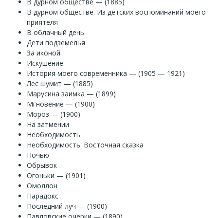
В дурном обществе — (1885)
В дурном обществе. Из детских воспоминаний моего
приятеля
В облачный день
Дети подземелья
За иконой
Искушение
История моего современника — (1905 — 1921)
Лес шумит — (1885)
Марусина заимка — (1899)
Мгновение — (1900)
Мороз — (1900)
На затмении
Необходимость
Необходимость. Восточная сказка
Ночью
Обрывок
Огоньки — (1901)
Омоллон
Парадокс
Последний луч — (1900)
Павловские очерки — (1890)