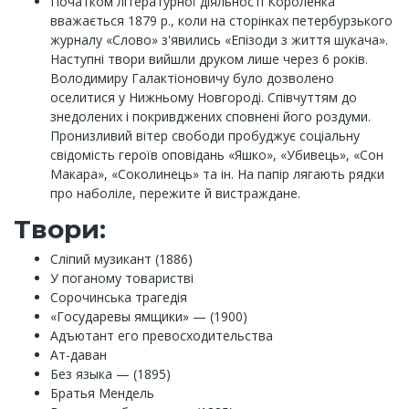
Початком літературної діяльності Короленка
вважається 1879 р., коли на сторінках петербурзького
журналу «Слово» з'явились «Епізоди з життя шукача».
Наступні твори вийшли друком лише через 6 років.
Володимиру Галактіоновичу було дозволено
оселитися у Нижньому Новгороді. Співчуттям до
знедолених і покривджених сповнені його роздуми.
Пронизливий вітер свободи пробуджує соціальну
свідомість героїв оповідань «Яшко», «Убивець», «Сон
Макара», «Соколинець» та ін. На папір лягають рядки
про наболіле, пережите й вистраждане.
Твори:
Сліпий музикант (1886)
У поганому товаристві
Сорочинська трагедія
«Государевы ямщики» — (1900)
Адъютант его превосходительства
Ат-даван
Без языка — (1895)
Братья Мендель